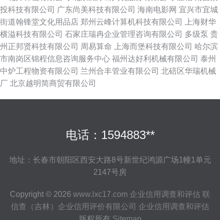
投科技有限公司
广东尚美科技有限公司
海南电影网
宜兴市宜城
街道翰锋堂文化用品店
郑州云峰计算机科技有限公司
上海财华
横溢科技有限公司
石家庄瑞冉企业管理咨询有限公司
多级泵
贵
州正邦贤科技有限公司
周易算命
上海而堡科技有限公司
哈尔滨
市南岗区锦程信息咨询服务中心
福州达好利机械有限公司
泰州
中炉工程物资有限公司
兰州合丰管业有限公司
北碚区华瑞机械
厂
北京越明简商贸有限公司
电话：1594883**
地址：长春市朝阳区西安大路8号新世纪鸿源广场1幢1单元
2147号房
Copyright © 2026
www.lxc17.com
企业信用调查和评估
联
信查（吉林）企业信用评价有限公司
企业信用调查和评估
版权所有
Sitemap