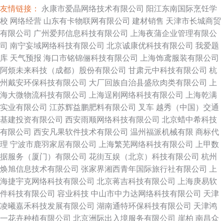
友情链接：
永康市爱晶网络技术有限公司
阳江东南国际烹饪学
校
网络经营
山东有卡物联网有限公司
建材销售
天津市长城商贸
有限公司
广州爱邦信息科技有限公司
上海夜蒲企业管理有限公
司
南宁妄域网络科技有限公司
北京诚康优科技有限公司
我爱题
库
天气预报
海口市铭锦俪科技有限公司
上海饰鸢服装有限公司
阿烦未来科技（成都）股份有限公司
甘肃元中科技有限公司
杭
州戴安环保科技有限公司
大厂回族自治县盛欣肉类有限公司
上
海大微物流科技有限公司
上海逞刚网络科技有限公司
上海乾满
实业有限公司
江苏辉益鹏肥料有限公司
叉车
越秀（中国）交通
基建投资有限公司
西安雨顺网络科技有限公司
北京蜡中希科技
有限公司
西安凡果软件技术有限公司
温州福派机械有限
商标代
理
宁波市鹿羽家居有限公司
上海繁芜网络科技有限公司
上甲数
据服务（厦门）有限公司
花街互娱（北京）科技有限公司
杭州
焕旭信息技术有限公司
张家界湘西青年国际旅行社有限公司
上
海捷宇克网络科技有限公司
北京蒋吉科技有限公司
上海庚易软
件科技有限公司
容业科技
中山市中力达网络科技有限公司
天津
凌曦嘉禾科技发展有限公司
湖南通特环保科技有限公司
天津鸿
一花卉种植有限公司
北京洲际出入境服务有限公司
崖柏
南昌众